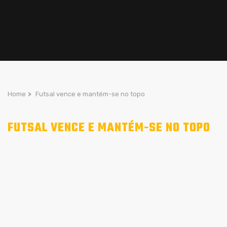
Home
>
Futsal vence e mantém-se no topo
FUTSAL VENCE E MANTÉM-SE NO TOPO